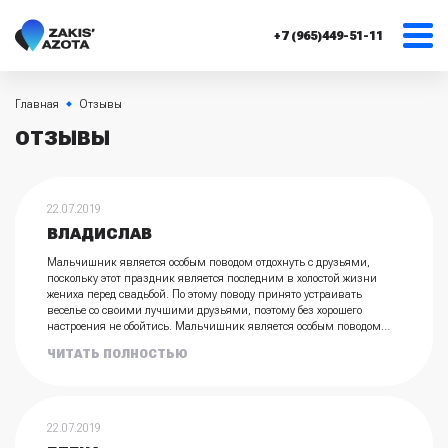
+7 (965)449-51-11
Главная
Отзывы
ОТЗЫВЫ
22.07.2019
ВЛАДИСЛАВ
Мальчишник является особым поводом отдохнуть с друзьями,
поскольку этот праздник является последним в холостой жизни
жениха перед свадьбой. По этому поводу принято устраивать
веселье со своими лучшими друзьями, поэтому без хорошего
настроения не обойтись. Мальчишник является особым поводом
отдохнуть с друзьями, поскольку этот праздник является последним
ЧИТАТЬ ПОЛНОСТЬЮ
в холостой жизни жениха перед свадьбой. Мальчишник является
особым поводом отдохнуть с друзьями... Мальчишник является
особым поводом отдохнуть с друзьями, поскольку этот праздник
является последним в холостой жизни жениха перед свадьбой. По
этому поводу принято устраивать веселье со своими лучшими
22.07.2019
друзьями, поэтому без хорошего настроения не обойтись.