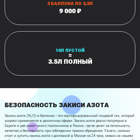
3 БАЛЛОНА ПО 3,5Л
9 000 ₽
10Л ПУСТОЙ
=
3.5Л ПОЛНЫЙ
БЕЗОПАСНОСТЬ ЗАКИСИ АЗОТА
Закись азота (N₂O) в баллонах – это сертифицированный пищевой газ, который
широко применяется в различных сферах. Закись азота давно популярна в
Европе и уже имеет много поклонников в России, где ее ценят за легальность,
качество и безопасность при соблюдении правил обращения. Узнать, сколько
стоит и купить закись азота с доставкой в Москве за 24 часа, можно на нашем